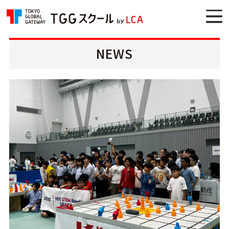
TOKYO GLOBAL GATEWAY TGGスクー
ル by LCA
NEWS