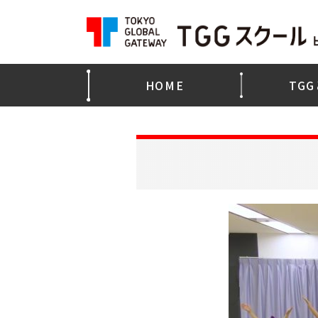
TOKYO GLOBAL GATEWAY TGGスクール by 
HOME
TG