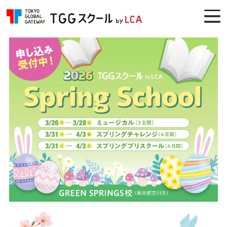
TOKYO GLOBAL GATEWAY TGGスクー
ル by LCA